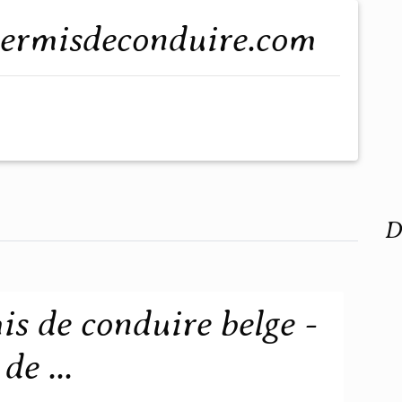
atpermisdeconduire.com
D
s de conduire belge -
de ...