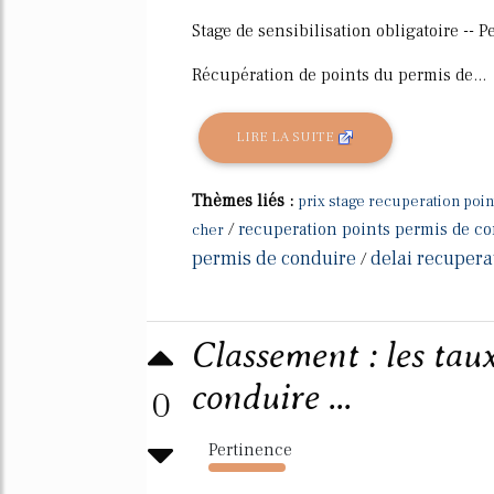
Stage de sensibilisation obligatoire -- P
Récupération de points du permis de...
LIRE LA SUITE
Thèmes liés :
prix stage recuperation poi
/
recuperation points permis de co
cher
permis de conduire
delai recupera
/
Classement : les tau
conduire ...
0
Pertinence
842%