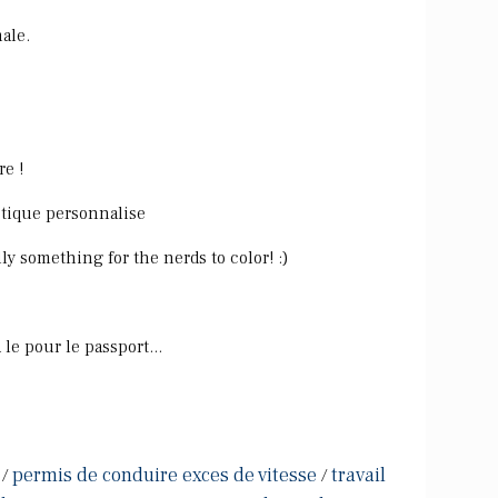
ale.
e !
stique personnalise
y something for the nerds to color! :)
le pour le passport...
permis de conduire exces de vitesse
travail
/
/