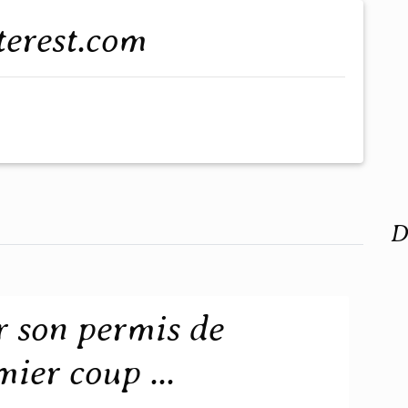
interest.com
D
 son permis de
ier coup ...