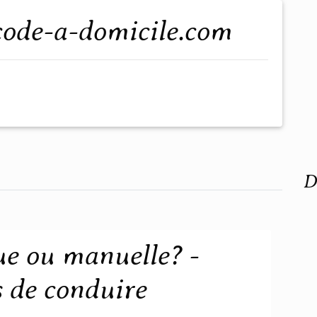
.code-a-domicile.com
D
ue ou manuelle? -
 de conduire