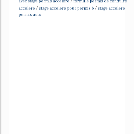
/
avec stage permis accelere
formule permis de conduire
/
/
accelere
stage accelere pour permis b
stage accelere
permis auto