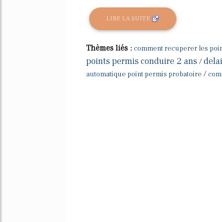
LIRE LA SUITE
Thèmes liés :
comment recuperer les poin
points permis conduire 2 ans
dela
/
/
automatique point permis probatoire
comm