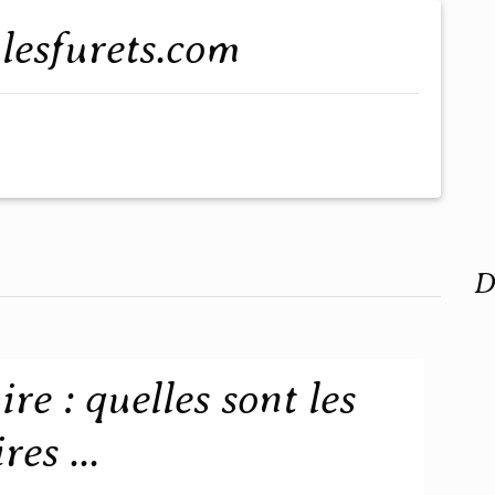
.lesfurets.com
D
e : quelles sont les
es ...