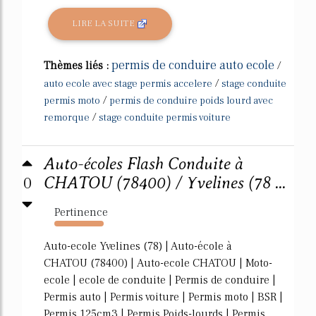
LIRE LA SUITE
permis de conduire auto ecole
Thèmes liés :
/
/
auto ecole avec stage permis accelere
stage conduite
/
permis moto
permis de conduire poids lourd avec
/
remorque
stage conduite permis voiture
Auto-écoles Flash Conduite à
0
CHATOU (78400) / Yvelines (78 ...
Pertinence
2401%
Auto-ecole Yvelines (78) | Auto-école à
CHATOU (78400) | Auto-ecole CHATOU | Moto-
ecole | ecole de conduite | Permis de conduire |
Permis auto | Permis voiture | Permis moto | BSR |
Permis 125cm3 | Permis Poids-lourds | Permis