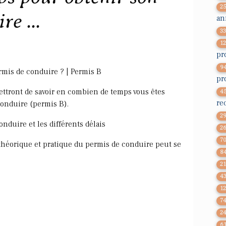
2
e ...
an
3
1
pr
9
mis de conduire ? | Permis B
pr
ttront de savoir en combien de temps vous êtes
4
re
conduire (permis B).
2
onduire et les différents délais
2
7
héorique et pratique du permis de conduire peut se
8
2
4
1
7
2
6