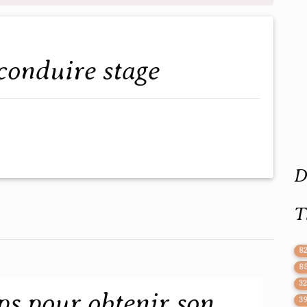
 conduire stage
D
T
8
8
3
s pour obtenir son
3