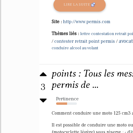
LIRE LA SUITE
Site :
http://www.permis.com
Thèmes liés :
lettre contestation retrait p
avocat
/
contester retrait point permis
/
conduire alcool au volant
points : Tous les mes
permis de ...
3
Pertinence
53%
Comment conduire une moto 125 cm3 ave
Il est possible de conduire une moto o
(motocyclette légère) sous réserve : - d'ê