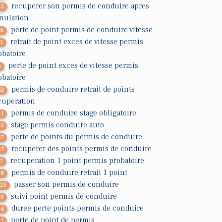
recuperer son permis de conduire apres
55
nulation
perte de point permis de conduire vitesse
36
retrait de point exces de vitesse permis
21
obatoire
perte de point exces de vitesse permis
4
obatoire
permis de conduire retrait de points
52
cuperation
permis de conduire stage obligatoire
91
stage permis conduire auto
63
perte de points du permis de conduire
07
recuperer des points permis de conduire
47
recuperation 1 point permis probatoire
17
permis de conduire retrait 1 point
38
passer son permis de conduire
225
suivi point permis de conduire
43
duree perte points permis de conduire
44
perte de point de permis
11