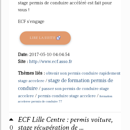
stage permis de conduire accéléré est fait pour
vous !
ECF s'engage
LIRE LA SUITE
Date:
2017-05-10 04:04:54
Site :
http://www.ecf.asso.fr
Thèmes liés :
obtenir son permis conduire rapidement
stage de formation permis de
/
stage accelere
conduire
/
passer son permis de conduire stage
/
/
accelere
permis conduire stage accelere
formation
acceleree permis de conduire 77
ECF Lille Centre : permis voiture,
0
stage récupération de ...