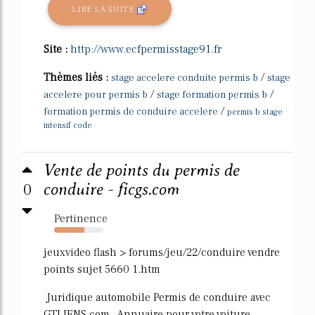
LIRE LA SUITE
Site :
http://www.ecfpermisstage91.fr
Thèmes liés :
/
stage accelere conduite permis b
stage
/
/
accelere pour permis b
stage formation permis b
/
formation permis de conduire accelere
permis b stage
intensif code
Vente de points du permis de
0
conduire - ficgs.com
Pertinence
61%
jeuxvideo flash > forums/jeu/22/conduire vendre
points sujet 5660 1.htm
Juridique automobile Permis de conduire avec
GTLIENS com , Annuaire pour votre voiture