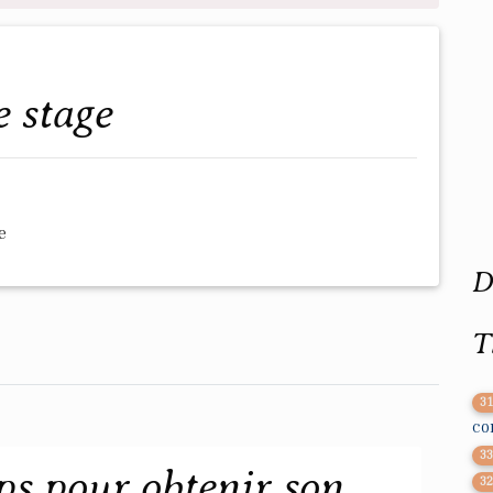
e stage
e
D
T
3
co
3
s pour obtenir son
3