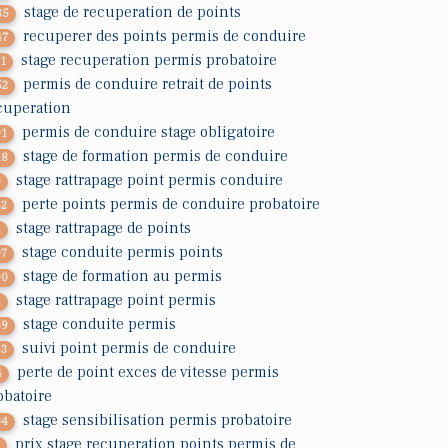
stage de recuperation de points
85
recuperer des points permis de conduire
47
stage recuperation permis probatoire
71
permis de conduire retrait de points
52
cuperation
permis de conduire stage obligatoire
91
stage de formation permis de conduire
18
stage rattrapage point permis conduire
0
perte points permis de conduire probatoire
42
stage rattrapage de points
4
stage conduite permis points
97
stage de formation au permis
00
stage rattrapage point permis
4
stage conduite permis
69
suivi point permis de conduire
43
perte de point exces de vitesse permis
4
obatoire
stage sensibilisation permis probatoire
04
prix stage recuperation points permis de
3