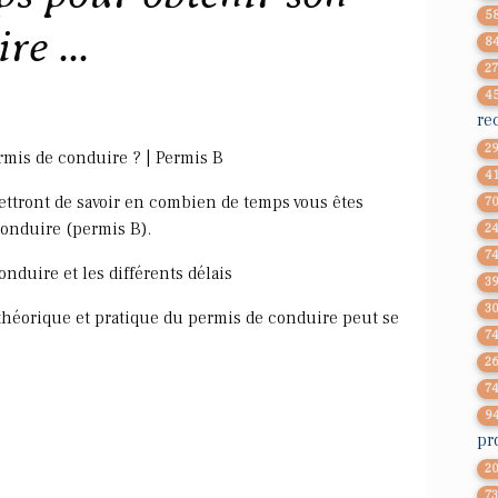
5
e ...
8
2
4
re
2
mis de conduire ? | Permis B
4
ttront de savoir en combien de temps vous êtes
7
conduire (permis B).
2
7
onduire et les différents délais
3
3
héorique et pratique du permis de conduire peut se
7
2
7
9
pr
2
7