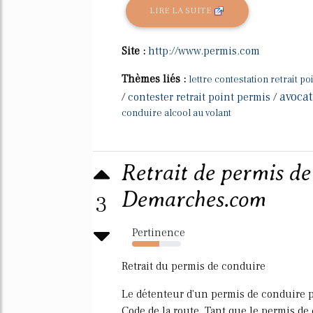
LIRE LA SUITE
Site :
http://www.permis.com
Thèmes liés :
lettre contestation retrait p
avocat
/
contester retrait point permis
/
conduire alcool au volant
Retrait de permis de
Demarches.com
3
Pertinence
56%
Retrait du permis de conduire
Le détenteur d'un permis de conduire p
Code de la route. Tant que le permis de 