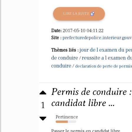
LIRE LA SUITE
Date:
2017-05-10 04:11:22
Site :
prefecturedepolice.interieur.gouv.
jour de l examen du pe
Thèmes liés :
de conduire
reussite a l examen d
/
conduire
/
declaration de perte de permis
Permis de conduire :
candidat libre ...
1
Pertinence
59%
Passer le permis en candidat libre