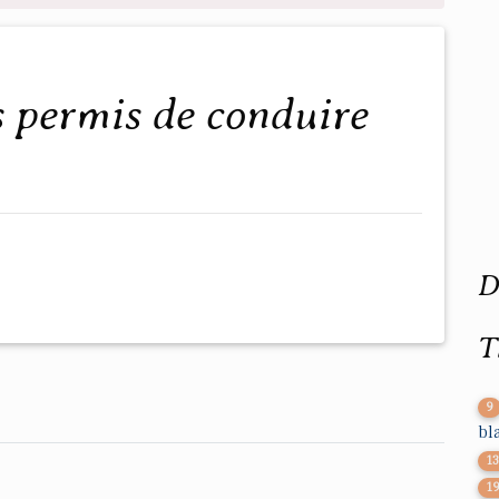
D
T
9
bl
1
1