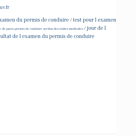
uv.fr
 examen du permis de conduire
test pour l examen
/
jour de l
/
e de paris permis de conduire section des visites medicales
sultat de l examen du permis de conduire