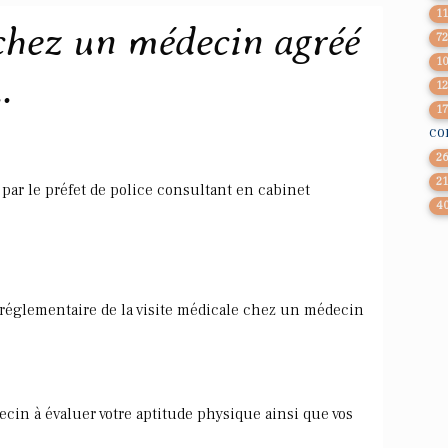
1
 chez un médecin agréé
7
1
.
1
1
co
2
2
par le préfet de police consultant en cabinet
4
n réglementaire de la visite médicale chez un médecin
cin à évaluer votre aptitude physique ainsi que vos