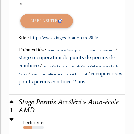
et...
LIRE LA SUITE
Site :
http://www.stages-blanchard28.fr
Thèmes liés :
/
formation acceleree permis de conduire essonne
stage recuperation de points de permis de
conduire
/
centre de formation permis de conduire accelere ile de
recuperer ses
/
/
france
stage formation permis poids lourd
points permis conduire 2 ans
Stage Permis Accéléré » Auto-école
1
AMD
Pertinence
41%