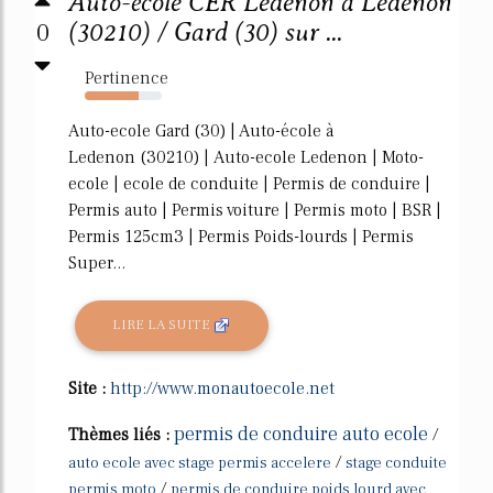
Auto-école CER Ledenon à Ledenon
0
(30210) / Gard (30) sur ...
Pertinence
70%
Auto-ecole Gard (30) | Auto-école à
Ledenon (30210) | Auto-ecole Ledenon | Moto-
ecole | ecole de conduite | Permis de conduire |
Permis auto | Permis voiture | Permis moto | BSR |
Permis 125cm3 | Permis Poids-lourds | Permis
Super...
LIRE LA SUITE
Site :
http://www.monautoecole.net
permis de conduire auto ecole
Thèmes liés :
/
/
auto ecole avec stage permis accelere
stage conduite
/
permis moto
permis de conduire poids lourd avec