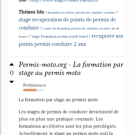
Site :
http://www.stages-blanchard28.fr
Thèmes liés :
/
formation acceleree permis de conduire essonne
stage recuperation de points de permis de
conduire
/
centre de formation permis de conduire accelere ile de
recuperer ses
/
/
france
stage formation permis poids lourd
points permis conduire 2 ans
Permis-moto.org - La formation par
0
stage au permis moto
Pertinence
63%
La formation par stage au permis moto
Les stages de permis de conduire deviennent de
plus en plus une pratique courante. Les
formations accélérées sont les plus privilégiés.
Actuellement, le stage au permis moto suit la