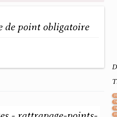
e de point obligatoire
D
T
2
7
7
ges - rattrapage-points-
2