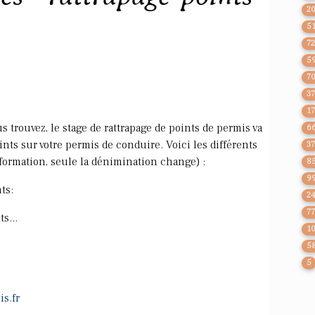
2
5
7
5
7
3
1
s trouvez, le stage de rattrapage de points de permis va
6
nts sur votre permis de conduire. Voici les différents
3
 formation, seule la dénimination change) :
8
9
ts:
2
7
s...
1
5
5
is.fr