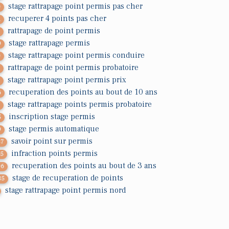
stage rattrapage point permis pas cher
0
recuperer 4 points pas cher
1
rattrapage de point permis
2
stage rattrapage permis
9
stage rattrapage point permis conduire
0
rattrapage de point permis probatoire
7
stage rattrapage point permis prix
7
recuperation des points au bout de 10 ans
6
stage rattrapage points permis probatoire
7
inscription stage permis
5
stage permis automatique
9
savoir point sur permis
47
infraction points permis
75
recuperation des points au bout de 3 ans
06
stage de recuperation de points
85
stage rattrapage point permis nord