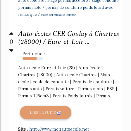
/
auto ecole avec stage permis accelere
stage conduite
/
permis moto
permis de conduire poids lourd avec
/
remorque
stage permis auto ledenon
Auto-écoles CER Goulay à Chartres
0
(28000) / Eure-et-Loir ...
Pertinence
69%
Auto-ecole Eure-et-Loir (28) | Auto-école à
Chartres (28000) | Auto-ecole Chartres | Moto-
ecole | ecole de conduite | Permis de conduire |
Permis auto | Permis voiture | Permis moto | BSR |
Permis 125cm3 | Permis Poids-lourds | Permis...
LIRE LA SUITE
Site :
http://www.monautoecole.net