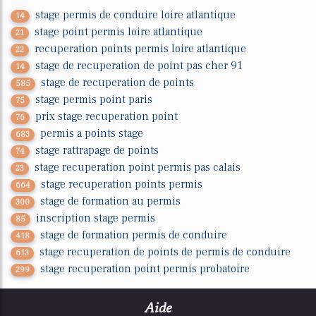
stage permis de conduire loire atlantique
14
stage point permis loire atlantique
21
recuperation points permis loire atlantique
22
stage de recuperation de point pas cher 91
14
stage de recuperation de points
585
stage permis point paris
75
prix stage recuperation point
76
permis a points stage
683
stage rattrapage de points
74
stage recuperation point permis pas calais
23
stage recuperation points permis
664
stage de formation au permis
300
inscription stage permis
85
stage de formation permis de conduire
418
stage recuperation de points de permis de conduire
613
stage recuperation point permis probatoire
299
Aide