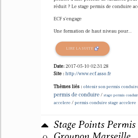
réduit ? Le stage permis de conduire acc
ECF s'engage
Une formation de haut niveau pour...
LIRE LA SUITE
Date:
2017-05-10 02:31:28
Site :
http://www.ecf.asso.fr
Thèmes liés :
obtenir son permis conduir
permis de conduire
/
stage permis conduir
/
accelere
permis conduire stage accelere
Stage Points Permis 
Groupon Marseille