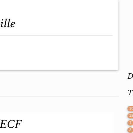
ille
D
T
3
2
 ECF
7
3