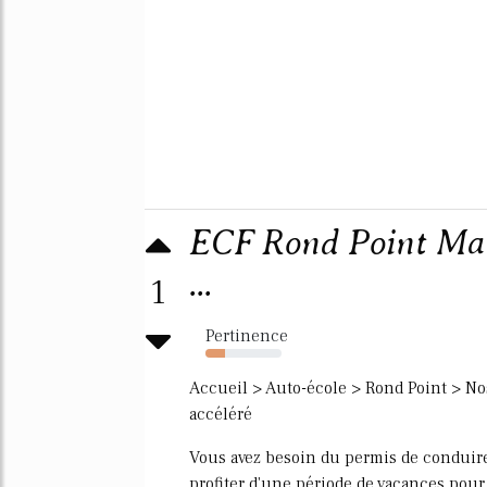
ECF Rond Point Marse
...
1
Pertinence
26%
Accueil > Auto-école > Rond Point > No
accéléré
Vous avez besoin du permis de conduire
profiter d'une période de vacances pour