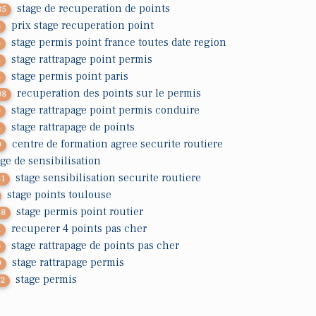
stage de recuperation de points
85
prix stage recuperation point
6
stage permis point france toutes date region
6
stage rattrapage point permis
4
stage permis point paris
5
recuperation des points sur le permis
08
stage rattrapage point permis conduire
0
stage rattrapage de points
4
centre de formation agree securite routiere
9
age de sensibilisation
stage sensibilisation securite routiere
41
stage points toulouse
stage permis point routier
48
recuperer 4 points pas cher
1
stage rattrapage de points pas cher
0
stage rattrapage permis
9
stage permis
82