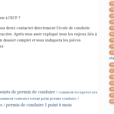
5
7
1
on à l'ECF ?
7
vous devez contacter directement l'école de conduite
7
scrire. Après vous avoir expliqué tous les enjeux liés à
8
un dossier complet et vous indiquera les pièces
7
er.
7
5
st
3
6
1
5
2
points de permis de conduire
/
comment recuperer ses
5
/
omment contester retrait point permis conduire
2
permis de conduire 1 point 6 mois
re
/