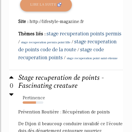
LIRE LA SUITE
Site :
http://lifestyle-magazine.fr
stage recuperation points permis
Thèmes liés :
stage recuperation
/
/
stage recuperation permis point lille
de points code de la route
stage code
/
recuperation points
/
stage recuperation point saint etienne
Stage recuperation de points -
0
Fascinating creature
Pertinence
64%
Prévention Routière : Récupération de points
De Dijon il beaucoup conduire invalidé ce l'écoute
dois dès département entourage pourriez