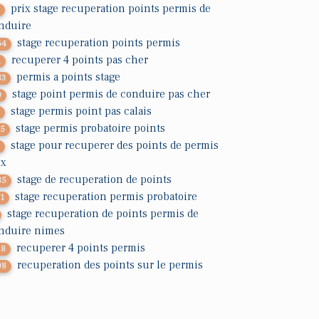
prix stage recuperation points permis de
3
nduire
stage recuperation points permis
64
recuperer 4 points pas cher
1
permis a points stage
83
stage point permis de conduire pas cher
0
stage permis point pas calais
3
stage permis probatoire points
25
stage pour recuperer des points de permis
1
ix
stage de recuperation de points
85
stage recuperation permis probatoire
71
stage recuperation de points permis de
nduire nimes
recuperer 4 points permis
18
recuperation des points sur le permis
08