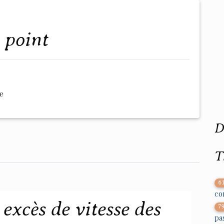
n point
e
D
T
6
co
excès de vitesse des
7
pa