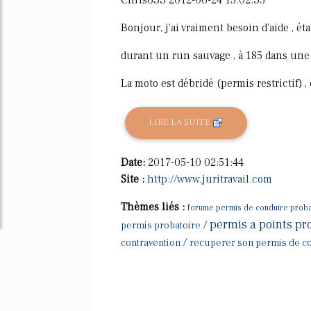
Bonjour, j'ai vraiment besoin d'aide , ét
durant un run sauvage , à 185 dans une 
La moto est débridé (permis restrictif) ,
LIRE LA SUITE
Date:
2017-05-10 02:51:44
Site :
http://www.juritravail.com
Thèmes liés :
forume permis de conduire proba
permis a points pr
/
permis probatoire
/
contravention
recuperer son permis de co