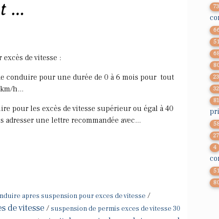
 ...
7
co
6
5
6
excès de vitesse :
8
de conduire pour une durée de 0 à 6 mois pour tout
2
 km/h...
3
8
ire pour les excès de vitesse supérieur ou égal à 40
pr
s adresser une lettre recommandée avec...
5
2
4
co
5
8
/
nduire apres suspension pour exces de vitesse
s de vitesse
/
suspension de permis exces de vitesse 30