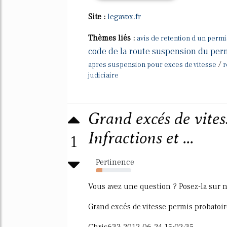
Site :
legavox.fr
Thèmes liés :
avis de retention d un perm
code de la route suspension du per
/
apres suspension pour exces de vitesse
r
judiciaire
Grand excés de vites
Infractions et ...
1
Pertinence
18%
Vous avez une question ? Posez-la sur 
Grand excés de vitesse permis probatoir
Chris633 2012-06-24 15:02:35