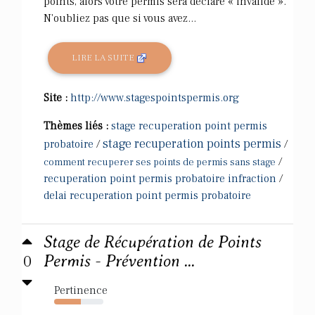
points, alors votre permis sera déclaré « invalide ».
N'oubliez pas que si vous avez...
LIRE LA SUITE
Site :
http://www.stagespointspermis.org
Thèmes liés :
stage recuperation point permis
stage recuperation points permis
probatoire
/
/
/
comment recuperer ses points de permis sans stage
recuperation point permis probatoire infraction
/
delai recuperation point permis probatoire
Stage de Récupération de Points
0
Permis - Prévention ...
Pertinence
54%