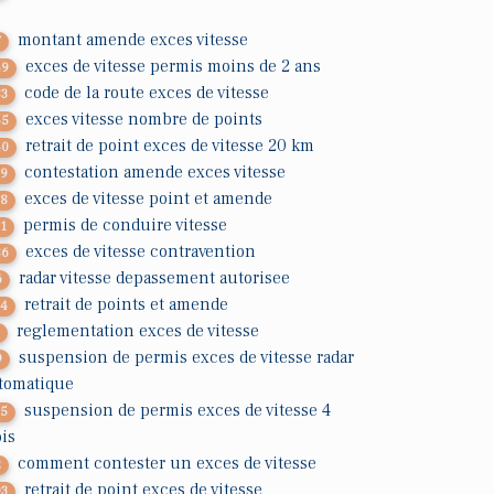
montant amende exces vitesse
7
exces de vitesse permis moins de 2 ans
49
code de la route exces de vitesse
83
exces vitesse nombre de points
55
retrait de point exces de vitesse 20 km
40
contestation amende exces vitesse
19
exces de vitesse point et amende
78
permis de conduire vitesse
31
exces de vitesse contravention
86
radar vitesse depassement autorisee
6
retrait de points et amende
24
reglementation exces de vitesse
1
suspension de permis exces de vitesse radar
9
tomatique
suspension de permis exces de vitesse 4
35
is
comment contester un exces de vitesse
2
retrait de point exces de vitesse
93