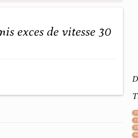
D
T
2
1
2
6