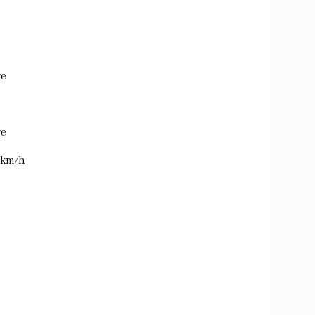
re
re
9 km/h