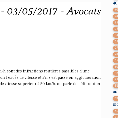
40
 - 03/05/2017 - Avocats
9
2
2
1
1
1
2
7
1
6
m/h sont des infractions routières passibles d'une
3
n l'excès de vitesse et s'il s'est passé en agglomération
2
e vitesse supérieur à 50 km/h, on parle de délit routier
5
au
1
mo
4
2