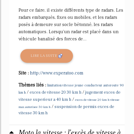
Pour ce faire, il existe différents type de radars. Les
radars embarqués, fixes ou mobiles, et les radars
posés à demeure sur socle bétonné, les radars
automatiques. Lorsqu'un radar est placé dans un
véhicule banalisé des forces de...
LIRE LA SUITE
Site :
http://www.experatoo.com
Thèmes liés :
limitation vitesse jeune conducteur autoroute 90
/
/
exces de vitesse 20 30 km h
jugement exces de
km h
/
vitesse superieur a 40 km h
exces de vitesse 20 km h vitesse
/
suspension de permis exces de
max autorisee 50 km h
vitesse 30 km h
Moto la vitesse : l'excès de vitesse à