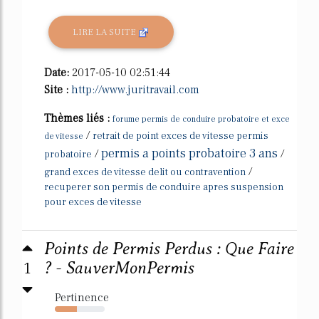
LIRE LA SUITE
Date:
2017-05-10 02:51:44
Site :
http://www.juritravail.com
Thèmes liés :
forume permis de conduire probatoire et exce
/
retrait de point exces de vitesse permis
de vitesse
permis a points probatoire 3 ans
/
/
probatoire
/
grand exces de vitesse delit ou contravention
recuperer son permis de conduire apres suspension
pour exces de vitesse
Points de Permis Perdus : Que Faire
1
? - SauverMonPermis
Pertinence
44%