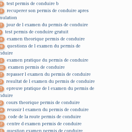
test permis de conduire b
29
recuperer son permis de conduire apres
55
nulation
jour de l examen du permis de conduire
77
test permis de conduire gratuit
0
examen theorique permis de conduire
36
questions de l examen du permis de
98
nduire
examen pratique du permis de conduire
51
examen permis de conduire
381
repasser l examen du permis de conduire
07
resultat de l examen du permis de conduire
13
epreuve pratique de l examen du permis de
77
nduire
cours theorique permis de conduire
72
reussir l examen du permis de conduire
56
code de la route permis de conduire
312
centre d examen permis de conduire
47
question examen permis de conduire
25