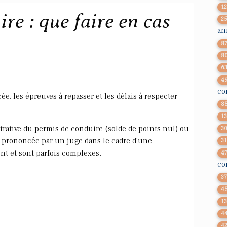
1
re : que faire en cas
2
an
8
8
6
4
co
e, les épreuves à repasser et les délais à respecter
8
1
trative du permis de conduire (solde de points nul) ou
3
re prononcée par un juge dans le cadre d'une
3
nt et sont parfois complexes.
4
co
3
4
1
4
4