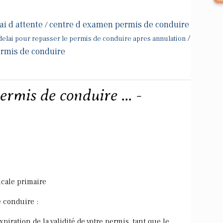
ai d attente
centre d examen permis de conduire
/
/
delai pour repasser le permis de conduire apres annulation
ermis de conduire
ermis de conduire ... -
cale primaire
e conduire :
xpiration de la validité de votre permis, tant que le