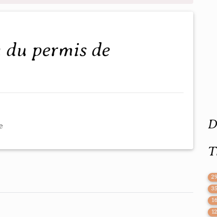
D
e
T
2
3
1
1