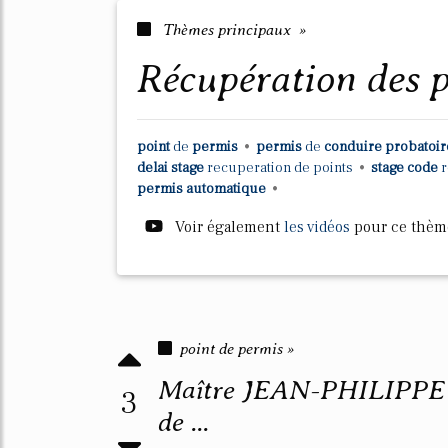
Thèmes principaux »
récupération des 
point
de
permis
•
permis
de
conduire probatoi
delai stage
recuperation
de
points
•
stage code
r
permis automatique
•
Voir également
les vidéos
pour ce thèm
point de permis »
Maître JEAN-PHILIPPE C
3
de ...