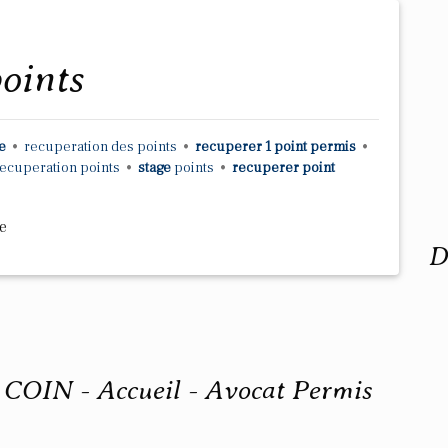
points
re
•
recuperation
des
points
•
recuperer 1 point permis
•
ecuperation points
•
stage
points
•
recuperer point
e
D
OIN - Accueil - Avocat Permis