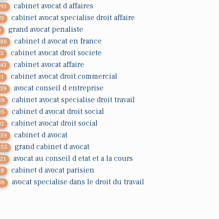
cabinet avocat d affaires
793
cabinet avocat specialise droit affaire
93
grand avocat penaliste
6
cabinet d avocat en france
286
cabinet avocat droit societe
33
cabinet avocat affaire
143
cabinet avocat droit commercial
31
avocat conseil d entreprise
339
cabinet avocat specialise droit travail
49
cabinet d avocat droit social
95
cabinet avocat droit social
92
cabinet d avocat
759
grand cabinet d avocat
055
avocat au conseil d etat et a la cours
321
cabinet d avocat parisien
08
avocat specialise dans le droit du travail
86