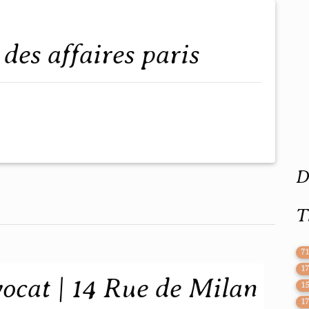
 des affaires paris
D
T
7
1
vocat | 14 Rue de Milan
1
1