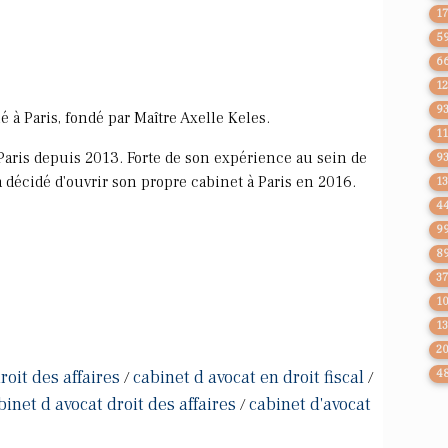
1
5
6
1
9
é à Paris, fondé par Maître Axelle Keles.
1
 Paris depuis 2013. Forte de son expérience au sein de
9
a décidé d'ouvrir son propre cabinet à Paris en 2016.
1
4
9
8
3
1
1
2
roit des affaires
cabinet d avocat en droit fiscal
4
/
/
binet d avocat droit des affaires
cabinet d'avocat
/