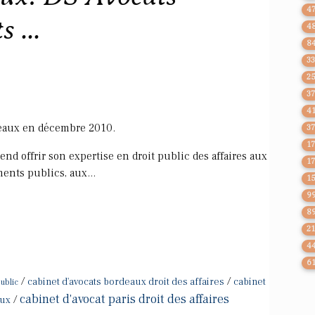
4
 ...
4
8
3
2
3
4
deaux en décembre 2010.
3
1
nd offrir son expertise en droit public des affaires aux
1
ments publics, aux...
1
9
8
2
4
6
/
/
cabinet d'avocats bordeaux droit des affaires
cabinet
ublic
cabinet d'avocat paris droit des affaires
/
aux