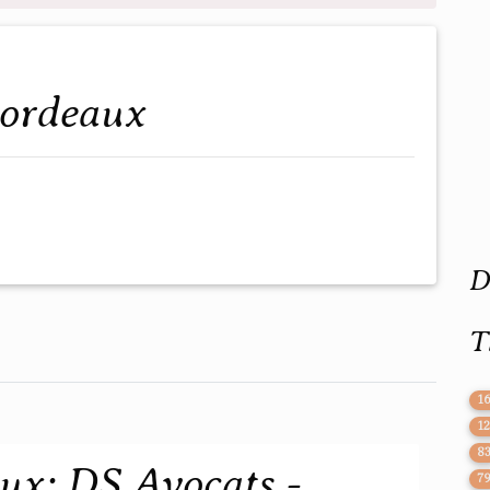
bordeaux
D
T
1
1
8
ux: DS Avocats -
7