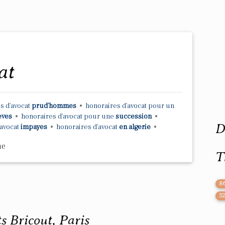
at
s d'avocat
prud'hommes
•
honoraires d'avocat
pour un
leves
•
honoraires d'avocat
pour une
succession
•
D
'avocat
impayes
•
honoraires d'avocat
en algerie
•
me
T
8
3
s Bricout, Paris