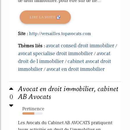
de droit immobilier, pour être sûr de ne...
LIRE LA SUITE
Site :
http://versailles.topavocats.com
avocat conseil droit immobilier
Thèmes liés :
/
avocat specialise droit immobilier
avocat
/
droit de l immobilier
cabinet avocat droit
/
immobilier
avocat en droit immobilier
/
Avocat en droit immobilier, cabinet
0
AB Avocats
Pertinence
58%
Les Avocats du Cabinet AB AVOCATS pratiquent
leurs activités en droit de l'immobilier en