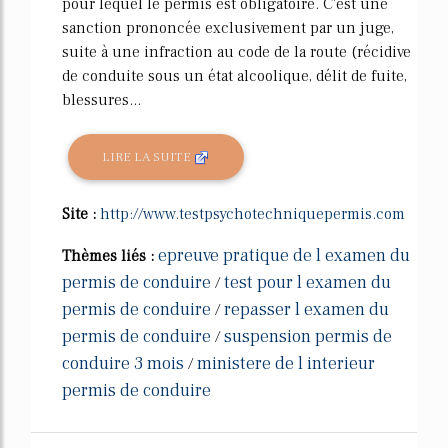
pour lequel le permis est obligatoire. C'est une
sanction prononcée exclusivement par un juge,
suite à une infraction au code de la route (récidive
de conduite sous un état alcoolique, délit de fuite,
blessures...
LIRE LA SUITE
Site :
http://www.testpsychotechniquepermis.com
epreuve pratique de l examen du
Thèmes liés :
permis de conduire
test pour l examen du
/
permis de conduire
repasser l examen du
/
permis de conduire
suspension permis de
/
conduire 3 mois
ministere de l interieur
/
permis de conduire