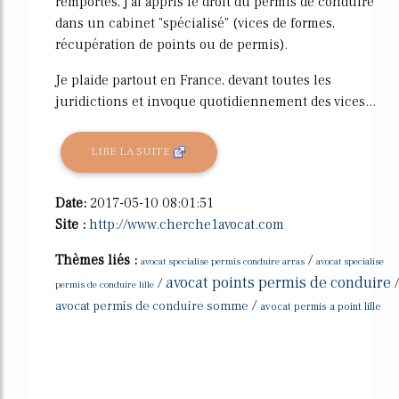
remportés, j'ai appris le droit du permis de conduire
dans un cabinet "spécialisé" (vices de formes,
récupération de points ou de permis).
Je plaide partout en France, devant toutes les
juridictions et invoque quotidiennement des vices...
LIRE LA SUITE
Date:
2017-05-10 08:01:51
Site :
http://www.cherche1avocat.com
Thèmes liés :
/
avocat specialise permis conduire arras
avocat specialise
avocat points permis de conduire
/
/
permis de conduire lille
/
avocat permis de conduire somme
avocat permis a point lille