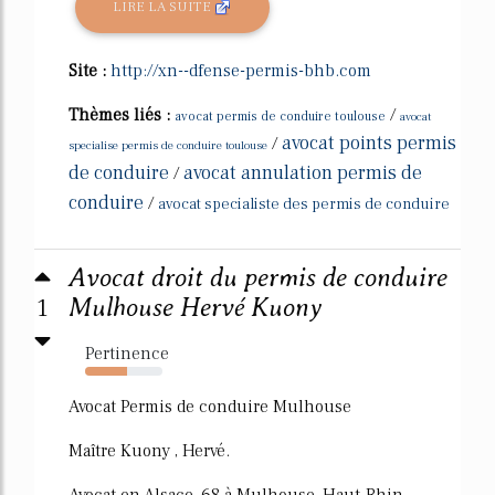
LIRE LA SUITE
Site :
http://xn--dfense-permis-bhb.com
Thèmes liés :
/
avocat permis de conduire toulouse
avocat
avocat points permis
/
specialise permis de conduire toulouse
de conduire
avocat annulation permis de
/
conduire
/
avocat specialiste des permis de conduire
Avocat droit du permis de conduire
1
Mulhouse Hervé Kuony
Pertinence
54%
Avocat Permis de conduire Mulhouse
Maître Kuony , Hervé.
Avocat en Alsace, 68 à Mulhouse, Haut-Rhin