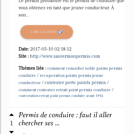
Le permis probatoire est le permis de conduire que
vous obtenez en tant que jeune conducteur. À
son...
LIRE LA SUITE
Date:
2017-05-10 02:18:12
Site :
http://www.sauvermonpermis.com
Thèmes liés :
comment consulter solde points permis
/
conduire
recuperation points permis jeune
/
contester perte points permis
/
conducteur
/
comment contester retrait point permis conduire
contestation retrait point permis conduire avant 1992
Permis de conduire : faut il aller
1
chercher ses ...