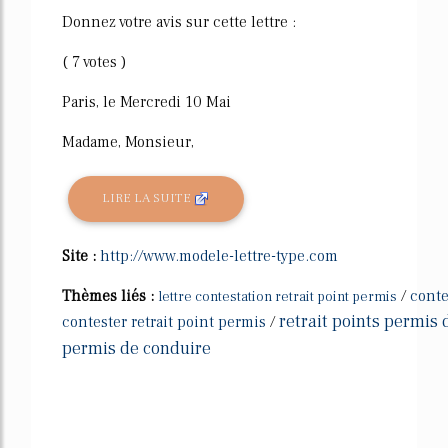
Donnez votre avis sur cette lettre :
( 7 votes )
Paris, le Mercredi 10 Mai
Madame, Monsieur,
LIRE LA SUITE
Site :
http://www.modele-lettre-type.com
Thèmes liés :
/
conte
lettre contestation retrait point permis
retrait points permis
contester retrait point permis
/
permis de conduire