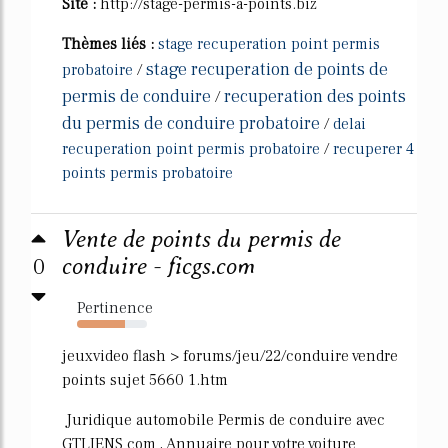
Site :
http://stage-permis-a-points.biz
Thèmes liés :
stage recuperation point permis
stage recuperation de points de
probatoire
/
permis de conduire
recuperation des points
/
du permis de conduire probatoire
/
delai
recuperation point permis probatoire
/
recuperer 4
points permis probatoire
Vente de points du permis de
0
conduire - ficgs.com
Pertinence
68%
jeuxvideo flash > forums/jeu/22/conduire vendre
points sujet 5660 1.htm
Juridique automobile Permis de conduire avec
GTLIENS com , Annuaire pour votre voiture