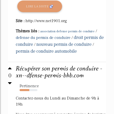
LIRE LA SUITE
Site :
http://www.net1901.org
Thèmes liés :
/
association defense permis de conduire
droit permis de
defense du permis de conduire
/
conduire
nouveau permis de conduire
/
/
permis de conduire automobile
Récupérer son permis de conduire -
0
xn--dfense-permis-bhb.com
Pertinence
54%
Contactez-nous du Lundi au Dimanche de 9h à
19h