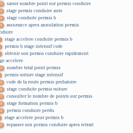
savoir nombre point sur permis conduire
99
stage permis conduire auto
63
stage conduite permis b
56
assurance apres annulation permis
79
nduire
stage accelere conduite permis b
8
permis b stage intensif code
2
obtenir son permis conduire rapidement
1
age accelere
nombre total point permis
50
permis voiture stage intensif
7
code de la route permis probatoire
25
stage conduite permis voiture
06
consulter le nombre de points sur permis
47
stage formation permis b
58
permis conduire perdu
65
stage accelere pour permis b
7
repasser son permis conduire apres retrait
29