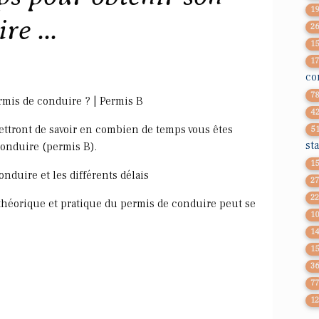
1
e ...
2
1
1
co
7
mis de conduire ? | Permis B
4
ttront de savoir en combien de temps vous êtes
5
st
conduire (permis B).
1
onduire et les différents délais
2
2
héorique et pratique du permis de conduire peut se
1
1
1
3
7
1