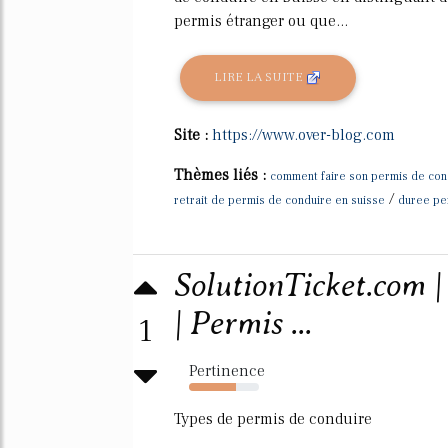
permis étranger ou que...
LIRE LA SUITE
Site :
https://www.over-blog.com
Thèmes liés :
comment faire son permis de con
/
retrait de permis de conduire en suisse
duree pe
SolutionTicket.com |
| Permis ...
1
Pertinence
67%
Types de permis de conduire