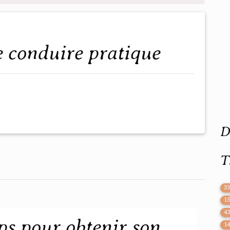
e conduire pratique
D
T
3
1
4
s pour obtenir son
1