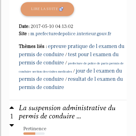
LIRE LA SUITE
Date:
2017-05-10 04:13:02
Site :
m.prefecturedepolice.interieur.gouv.fr
epreuve pratique de l examen du
Thèmes liés :
permis de conduire
test pour l examen du
/
permis de conduire
/
prefecture de police de paris permis de
jour de l examen du
/
conduire section des visites medicales
permis de conduire
resultat de l examen du
/
permis de conduire
La suspension administrative du
1
permis de conduire ...
Pertinence
55%