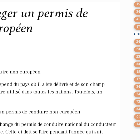
1
ger un permis de
3
4
ropéen
1
co
2
2
2
3
duire non européen
1
1
épend du pays où il a été délivré et de son champ
3
re utilisé dans toutes les nations. Toutefois, un
7
7
3
 un permis de conduire non européen
6
échange du permis de conduire national du conducteur
1
e. Celle-ci doit se faire pendant l'année qui suit
.