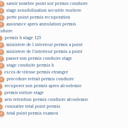
savoir nombre point sur permis conduire
99
stage sensibilisation securite routiere
41
perte point permis recuperation
25
assurance apres annulation permis
79
nduire
permis b stage 125
4
ministere de l interieur permis a point
39
ministere de l'interieur permis a point
39
passer son permis conduire stage
37
stage conduite permis b
56
exces de vitesse permis etranger
7
procedure retrait permis conduire
40
recuperer son permis apres alcoolemie
4
permis voiture stage
3
avis retention permis conduire alcoolemie
4
connaitre total point permis
4
total point permis examen
46