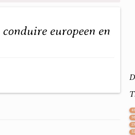
D
T
4
3
2
5