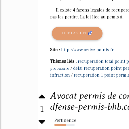
Il existe 4 façons légales de recupere
pas les perdre. La loi liée au pemis à...
LIRE LA SUITE
Site :
http://www.active-points.fr
Thèmes liés :
recuperation total point 
/
delai recuperation point pe
probatoire
infraction
/
recuperation 1 point permis
Avocat permis de co
dfense-permis-bhb.
1
Pertinence
57%