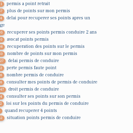
permis a point retrait
41
plus de points sur mon permis
57
delai pour recuperer ses points apres un
34
age
recuperer ses points permis conduire 2 ans
05
avocat points permis
50
recuperation des points sur le permis
08
nombre de points sur mon permis
50
delai permis de conduire
127
perte permis faute point
62
nombre permis de conduire
26
consulter mes points de permis de conduire
76
droit permis de conduire
147
consulter ses points sur son permis
34
loi sur les points du permis de conduire
72
quand recuperer 4 points
3
situation points permis de conduire
42