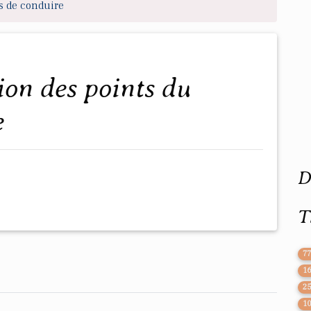
s de conduire
e
D
T
7
1
2
1