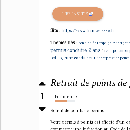
LIRE LA SUITE
Site :
https://www.francecasse.fr
Thèmes liés :
combien de temps pour recuperer
permis conduire 2 ans
/
recuperation 
/
points jeune conducteur
recuperation point
Retrait de points de
1
Pertinence
61%
Retrait de points de permis
Votre permis à points est affecté d'un 
commettez une infraction au Code de la R