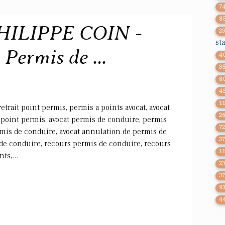
7
8
HILIPPE COIN -
2
st
 Permis de ...
4
3
8
4
1
retrait point permis, permis a points avocat, avocat
2
 point permis, avocat permis de conduire, permis
7
ermis de conduire, avocat annulation de permis de
3
 de conduire, recours permis de conduire, recours
1
ts,...
2
3
9
4