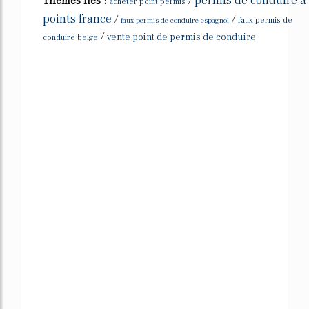
permis de conduire a
Thèmes liés :
/
acheter point permis
points france
/
/
faux permis de conduire espagnol
faux permis de
/
vente point de permis de conduire
conduire belge