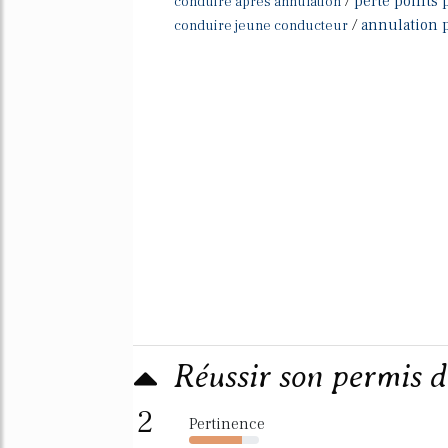
/
perte points 
conduire apres annulation
/
annulation 
conduire jeune conducteur
Réussir son permis 
2
Pertinence
76%