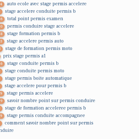
auto ecole avec stage permis accelere
14
stage accelere conduite permis b
8
total point permis examen
46
permis conduire stage accelere
50
stage formation permis b
58
stage accelere permis auto
03
stage de formation permis moto
8
prix stage permis a1
stage conduite permis b
56
stage conduite permis moto
2
stage permis boite automatique
5
stage accelere pour permis b
7
stage permis accelere
29
savoir nombre point sur permis conduire
99
stage de formation acceleree permis b
3
stage permis conduite accompagnee
19
comment savoir nombre point sur permis
7
nduire