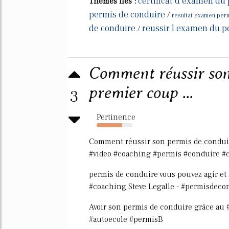
certificat d examen du
Thèmes liés :
permis de conduire
/
resultat examen perm
de conduire
reussir l examen du p
/
Comment réussir son
premier coup ...
3
Pertinence
71%
Comment réussir son permis de conduir
#video #coaching #permis #conduire #
permis de conduire vous pouvez agir et m
#coaching Steve Legalle - #permisdec
Avoir son permis de conduire grâce au
#autoecole #permisB