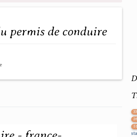
du permis de conduire
e
D
T
3
2
5
re - france-
st