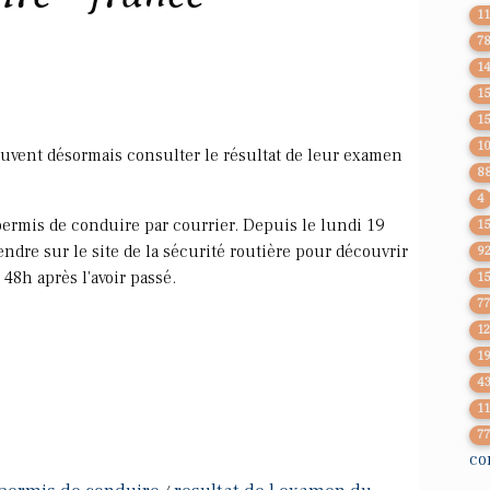
1
7
1
1
1
1
uvent désormais consulter le résultat de leur examen
8
4
 permis de conduire par courrier. Depuis le lundi 19
1
endre sur le site de la sécurité routière pour découvrir
9
 48h après l'avoir passé.
1
7
1
1
4
1
7
co