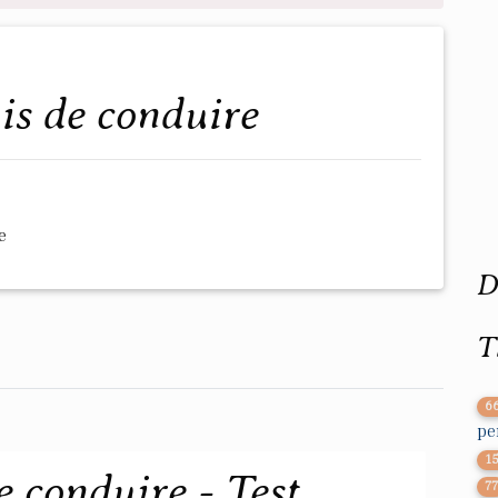
is de conduire
e
D
T
6
pe
1
 conduire - Test
7