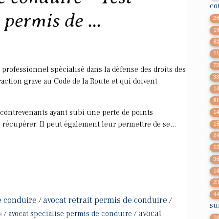
co
permis de ...
2
1
8
1
7
professionnel spécialisé dans la défense des droits des
3
ction grave au Code de la Route et qui doivent
1
8
 contrevenants ayant subi une perte de points
1
 récupérer. Il peut également leur permettre de se...
1
2
1
3
1
2
4
e conduire
avocat retrait permis de conduire
/
/
su
avocat
/
avocat specialise permis de conduire
/
e
1