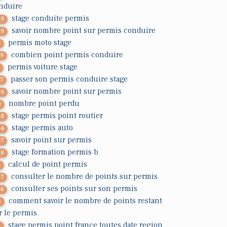
nduire
stage conduite permis
69
savoir nombre point sur permis conduire
99
permis moto stage
2
combien point permis conduire
19
permis voiture stage
3
passer son permis conduire stage
37
savoir nombre point sur permis
46
nombre point perdu
8
stage permis point routier
48
stage permis auto
54
savoir point sur permis
47
stage formation permis b
58
calcul de point permis
6
consulter le nombre de points sur permis
47
consulter ses points sur son permis
34
comment savoir le nombre de points restant
4
r le permis
stage permis point france toutes date region
6