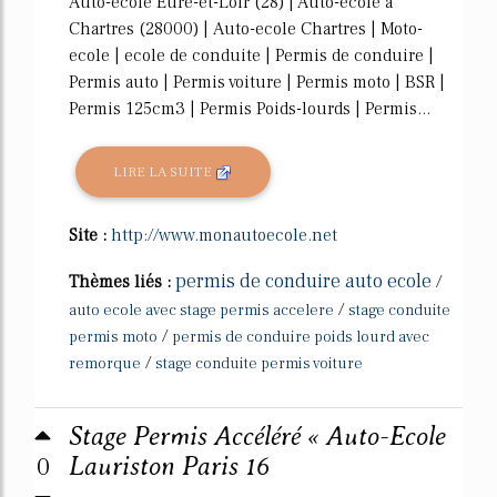
Auto-ecole Eure-et-Loir (28) | Auto-école à
Chartres (28000) | Auto-ecole Chartres | Moto-
ecole | ecole de conduite | Permis de conduire |
Permis auto | Permis voiture | Permis moto | BSR |
Permis 125cm3 | Permis Poids-lourds | Permis...
LIRE LA SUITE
Site :
http://www.monautoecole.net
permis de conduire auto ecole
Thèmes liés :
/
/
auto ecole avec stage permis accelere
stage conduite
/
permis moto
permis de conduire poids lourd avec
/
remorque
stage conduite permis voiture
Stage Permis Accéléré « Auto-Ecole
0
Lauriston Paris 16