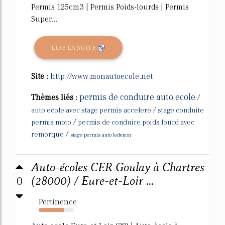
Permis 125cm3 | Permis Poids-lourds | Permis
Super...
LIRE LA SUITE
Site :
http://www.monautoecole.net
permis de conduire auto ecole
Thèmes liés :
/
/
auto ecole avec stage permis accelere
stage conduite
/
permis moto
permis de conduire poids lourd avec
/
remorque
stage permis auto ledenon
Auto-écoles CER Goulay à Chartres
0
(28000) / Eure-et-Loir ...
Pertinence
73%