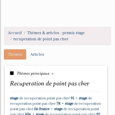
Accueil
Thèmes & articles : permis stage
recuperation de point pas cher
Thèmes
Articles
Thèmes principaux »
recuperation de point pas cher
stage
de
recuperation point pas cher
91
•
stage
de
recuperation point pas cher
78
•
stage
de
recuperation
point pas cher
ile france
•
stage
de
recuperation point
pas cher
lille
•
stage
de
recuperation point pas cher
92