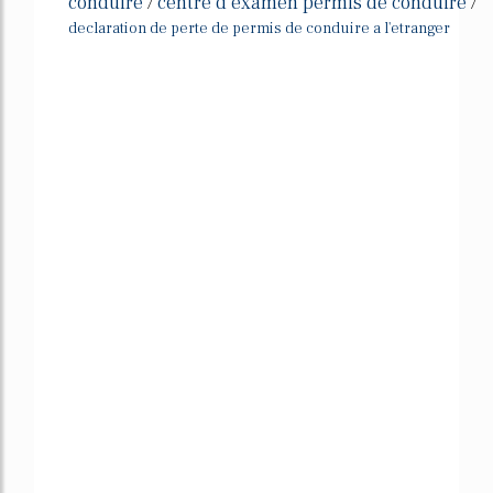
conduire
centre d examen permis de conduire
/
/
declaration de perte de permis de conduire a l'etranger